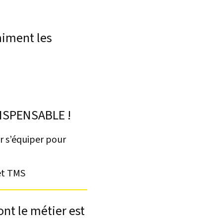
aiment les
DISPENSABLE !
ir s’équiper pour
 et TMS
nt le métier est