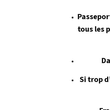
Passeport
tous les 
Da
Si trop 