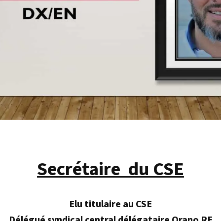
Secrétaire du CSE
Elu titulaire au CSE
Délégué syndical central délégataire Orano RE